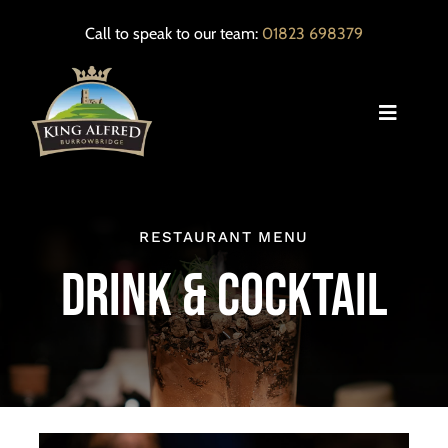
Skip
Call to speak to our team:
01823 698379
to
content
Toggle
Navigat
HOME
RESTAURANT MENU
OUR MENUS
DRINK & COCKTAIL
EVENTS
LOCAL INFORMATION
CONTACT